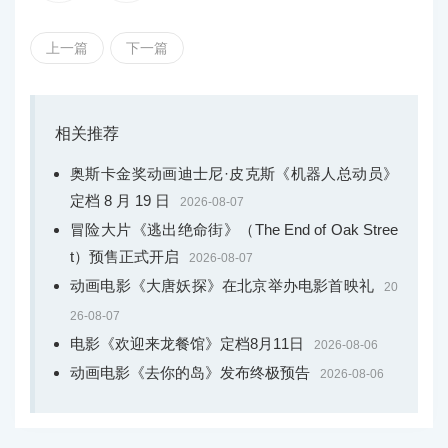
上一篇
下一篇
相关推荐
奥斯卡金奖动画迪士尼·皮克斯《机器人总动员》
定档 8 月 19 日
2026-08-07
冒险大片《逃出绝命街》（The End of Oak Stree
t）预售正式开启
作为华语影坛重量级的人物，徐峥以演员、监制、导演不
2026-08-07
动画电影《大唐妖探》在北京举办电影首映礼
同的身份穿梭于作品之间，也乐于扶植新人导演。其监制推出
20
的《超时空同居》、《我不是药神》、《宠爱》等不同类型的
26-08-07
电影作品，均有不俗表现，其中《我不是药神》更是达成票
电影《欢迎来龙餐馆》定档8月11日
2026-08-06
房、口碑的双重丰收。此番联手 90 后女性导演邵艺辉，将故事
动画电影《去你的岛》发布终极预告
2026-08-06
放置在当代城市的普通街巷当中，用生活化的视角来叙述故
事，用智慧与幽默化解人际关系中的交锋。